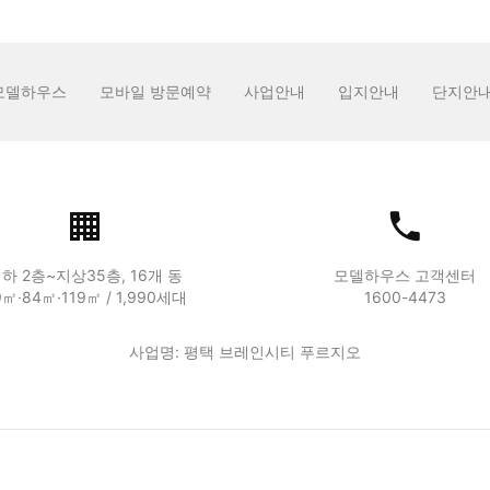
모델하우스
모바일 방문예약
사업안내
입지안내
단지안
하 2층~지상35층, 16개 동
모델하우스 고객센터
9㎡·84㎡·119㎡ / 1,990세대
1600-4473
사업명: 평택 브레인시티 푸르지오