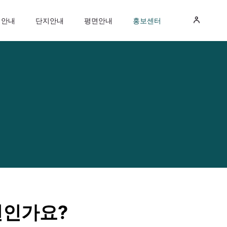
지안내
단지안내
평면안내
홍보센터
편인가요?