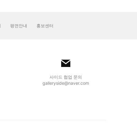
내
평면안내
홍보센터
사이드 협업 문의
galleryside@naver.com