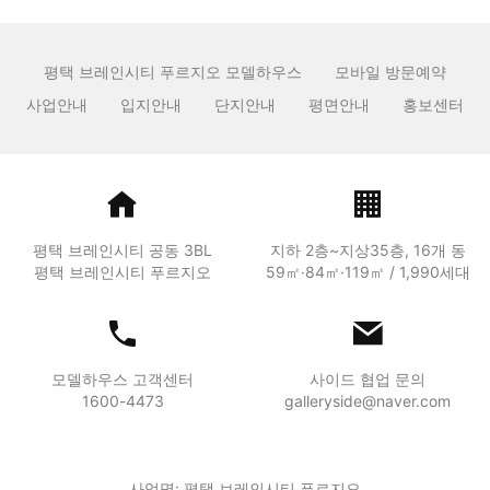
평택 브레인시티 푸르지오 모델하우스
모바일 방문예약
사업안내
입지안내
단지안내
평면안내
홍보센터
평택 브레인시티 공동 3BL
지하 2층~지상35층, 16개 동
평택 브레인시티 푸르지오
59㎡·84㎡·119㎡ / 1,990세대
모델하우스 고객센터
사이드 협업 문의
1600-4473
galleryside@naver.com
사업명: 평택 브레인시티 푸르지오