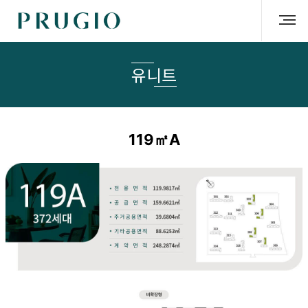
유니트
119㎡A