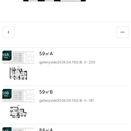
59㎡A
galleryside
2026.04.19
조회 수:
230
59㎡B
galleryside
2026.04.19
조회 수:
181
84㎡A