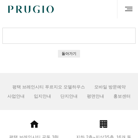
돌아가기
평택 브레인시티 푸르지오 모델하우스
모바일 방문예약
사업안내
입지안내
단지안내
평면안내
홍보센터
평택 브레인시티 공동 3BL
지하 2층~지상35층, 16개 동